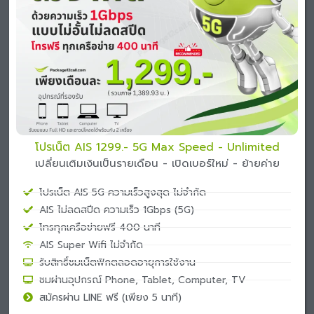
โปรเน็ต AIS 1299.- 5G Max Speed - Unlimited
เปลี่ยนเติมเงินเป็นรายเดือน - เปิดเบอร์ใหม่ - ย้ายค่าย
โปรเน็ต AIS 5G ความเร็วสูงสุด ไม่จำกัด
AIS ไม่ลดสปีด ความเร็ว 1Gbps (5G)
โทรทุกเครือข่ายฟรี 400 นาที
AIS Super Wifi ไม่จำกัด
รับสิทธิ์ชมเน็ตฟิกตลอดอายุการใช้งาน
ชมผ่านอุปกรณ์ Phone, Tablet, Computer, TV
สมัครผ่าน LINE ฟรี (เพียง 5 นาที)