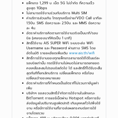
แพ็กเกจ 1,299 บ. เน็ต 5G ไม่จำกัด ที่ความเร็ว
สูงสุด 1Gbps
ไม่สามารถใช้งานร่วมกับบริการ Multi SIM
ค่าบริการส่วนเกิน โทรทุกเครือข่าย/VDO Call นาทีละ
1.50บ. SMS ข้อความละ 2.50บ. และ MMS ข้อความ
ละ 4บ.
อัตราค่าบริการคิดตามการใช้งานจริงเป็นนาที/รอบ
บิล (เศษของนาทีคิดเป็น 1 นาที)
สิทธิ์ใช้งาน AIS SUPER WiFi ระบบจะส่ง WiFi
Username และ Password ผ่านทาง SMS โดย
อัตโนมัติ รายละเอียดเพิ่มเติม
www.ais.th/wifi
สิทธิ์การใช้งานของทุกแพ็กเกจสามารถใช้ได้ในแต่ละ
รอบบิลเท่านั้น กรณีใช้งานไม่หมดไม่สามารถยกยอด
คงเหลือสะสมไปรอบบิลถัดไป ได้ และสิทธิ์ที่ได้รับจะสิ้น
สุดทันทีที่ยกเลิกบริการ เปลี่ยนแพ็กเกจ หรือโอน
เปลี่ยนเจ้าของหมายเลข
อัตราค่าบริการที่กำหนดเป็นอัตราที่ไม่รวมภาษีมูลค่า
เพิ่ม
บริษัทฯ ขอสงวนสิทธิ์จำกัดการใช้งานในลักษณะ
BitTorrent การแชร์เน็ตผ่าน Hotspot หรือการรับ
ส่งข้อมูลในปริมาณสูงผิดปกติ เกินบุคคลทั่วไปพึงใช้
งาน หรือมีการใช้งานที่อาจส่งผลกระทบต่อการใช้
งานโดยรวม