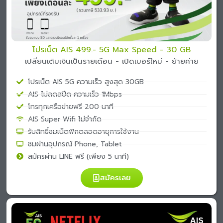
โปรเน็ต AIS 499.- 5G Max Speed - 30 GB
เปลี่ยนเติมเงินเป็นรายเดือน - เปิดเบอร์ใหม่ - ย้ายค่าย
โปรเน็ต AIS 5G ความเร็ว สูงสุด 30GB
AIS ไม่ลดสปีด ความเร็ว 1Mbps
โทรทุกเครือข่ายฟรี 200 นาที
AIS Super Wifi ไม่จำกัด
รับสิทธิ์ชมเน็ตฟิกตลอดอายุการใช้งาน
ชมผ่านอุปกรณ์ Phone, Tablet
สมัครผ่าน LINE ฟรี (เพียง 5 นาที)
สมัครเลย