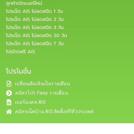
ลูกค้าเปิดเบอร์ใหม่
โปรเน็ต AIS ไม่ลดสปีด 1 วัน
โปรเน็ต AIS ไม่ลดสปีด 2 วัน
โปรเน็ต AIS ไม่ลดสปีด 3 วัน
โปรเน็ต AIS ไม่ลดสปีด 30 วัน
โปรเน็ต AIS ไม่ลดสปีด 7 วัน
โปรโทรฟรี AIS
โปรโมชั่น
เปลี่ยนเติมเงินเป็นรายเดือน
สมัครโปร Fixxy รายเดือน
เบอร์มงคล AIS
สมัครเน็ตบ้าน AIS ติดตั้งฟรีทั่วประเทศ