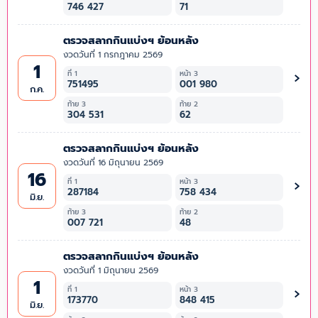
746 427
71
ตรวจสลากกินแบ่งฯ ย้อนหลัง
งวดวันที่ 1 กรกฎาคม 2569
1
›
ที่ 1
หน้า 3
751495
001 980
ก.ค.
ท้าย 3
ท้าย 2
304 531
62
ตรวจสลากกินแบ่งฯ ย้อนหลัง
งวดวันที่ 16 มิถุนายน 2569
16
›
ที่ 1
หน้า 3
287184
758 434
มิ.ย.
ท้าย 3
ท้าย 2
007 721
48
ตรวจสลากกินแบ่งฯ ย้อนหลัง
งวดวันที่ 1 มิถุนายน 2569
1
›
ที่ 1
หน้า 3
173770
848 415
มิ.ย.