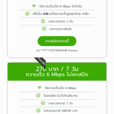
ใช้ความเร็วเน็ต 6 Mbps ไม่จำกัด
ฟรีเน็ต
2GB
(เน็ตความเร็วสูงสุดวันละ 1GB)
ระยะเวลานาน 2 วัน
ราคารวมภาษีแล้ว
กดสมัครตรงนี้
กด *777*7725*008441# โทรออก
ยอดฮิต
270 บาท / 7 วัน
ความเร็ว 6 Mbps ไม่ลดสปีด
ใช้ความเร็วเน็ต 6 Mbps
ไม่ลดสปีด ไม่จำกัดปริมาณ
ระยะเวลานาน 7 วัน
ราคารวมภาษี 288.90 บาท