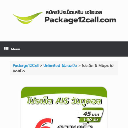
Menu
Package12Call
>
Unlimited ไม่ลดสปีด
>
โปรเน็ต 6 Mbps ไม่
ลดสปีด