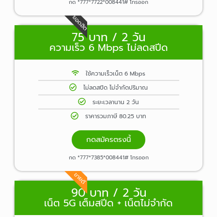
กด *777*7722*008441# โทรออก
ยอดฮิต
75 บาท / 2 วัน
ความเร็ว 6 Mbps ไม่ลดสปีด
ใช้ความเร็วเน็ต 6 Mbps
ไม่ลดสปีด ไม่จำกัดปริมาณ​
ระยะเวลานาน 2 วัน
ราคารวมภาษี 80.25 บาท
กดสมัครตรงนี้
กด *777*7385*008441# โทรออก
ขายดี
90 บาท / 2 วัน
เน็ต 5G เต็มสปีด + เน็ตไม่จำกัด