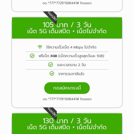
กด *777*7725*008441# โทรออก
ยอดฮิต
105 บาท / 3 วัน
เน็ต 5G เต็มสปีด + เน็ตไม่จำกัด
ใช้ความเร็วเน็ต 4 Mbps ไม่จำกัด
ฟรีเน็ต
3GB
(เน็ตความเร็วสูงสุดวันละ 1GB)
ระยะเวลานาน 2 วัน
ราคารวมภาษีแล้ว
กดสมัครตรงนี้
กด *777*7719*008441# โทรออก
ยอดฮิต
130 บาท / 3 วัน
เน็ต 5G เต็มสปีด + เน็ตไม่จำกัด