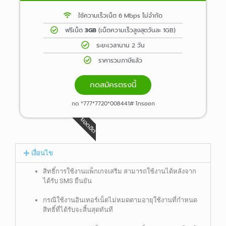
ใช้ความเร็วเน็ต 6 Mbps ไม่จำกัด
ฟรีเน็ต
3GB
(เน็ตความเร็วสูงสุดวันละ 1GB)
ระยะเวลานาน 2 วัน
ราคารวมภาษีแล้ว
กดสมัครตรงนี้
กด *777*7720*008441# โทรออก
ยอดฮิต
เงื่อนไข
สิทธิ์การใช้งานแพ็กเกจเสริม สามารถใช้งานได้หลังจาก
ได้รับ SMS ยืนยัน
กรณีใช้งานอินเทอร์เน็ตไม่หมดตามอายุใช้งานที่กำหนด
สิทธิ์ที่ได้รับจะสิ้นสุดทันที