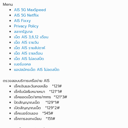
Menu
AIS 5G MaxSpeed
AIS 5G Netflix
AIS Fixxy
Privacy Policy
สลากรัฐบาล
เน็ต AIS 3,6,12 เดือน
เน็ต AIS รายวัน
เน็ต AIS รายสัปดาห์
เน็ต AIS รายเดือน
เน็ต AIS ไม่ลดสปีด
เบอร์มงคล
แอปสมัครเน็ต AIS ไม่ลดสปีด
ตรวจสอบบริการเครือข่าย AIS
เช็คเงินและวันคงเหลือ *121#
เช็คโบนัส&เหมาเหมา *121*1#
เช็คยอดเน็ต/sms/mms *121*3#
ปิดสัญญาณเน็ต *129*1#
เปิดสัญญาณเน็ต *129*2#
เช็คเบอร์ตนเอง *545#
เช็คการลงทะเบียน *151#