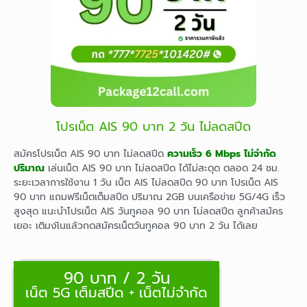
โปรเน็ต AIS 90 บาท 2 วัน ไม่ลดสปีด
สมัครโปรเน็ต AIS 90 บาท ไม่ลดสปีด
ความเร็ว 6 Mbps ไม่จำกัด
ปริมาณ
เล่นเน็ต AIS 90 บาท ไม่ลดสปีด ได้ไม่สะดุด ตลอด 24 ชม.
ระยะเวลาการใช้งาน 1 วัน เน็ต AIS ไม่ลดสปีด 90 บาท โปรเน็ต AIS
90 บาท แถมฟรีเน็ตเต็มสปีด ปริมาณ 2GB บนเครือข่าย 5G/4G เร็ว
สูงสุด แนะนำโปรเน็ต AIS วันทูคอล 90 บาท ไม่ลดสปีด ลูกค้าสมัคร
เยอะ เติมงเินแล้วกดสมัครเน็ตวันทูคอล 90 บาท 2 วัน ได้เลย
90 บาท / 2 วัน
เน็ต 5G เต็มสปีด + เน็ตไม่จำกัด