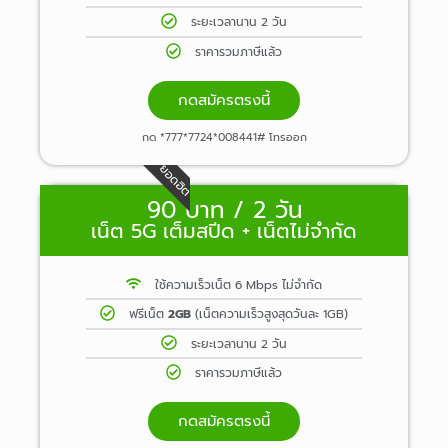
ระยะเวลานาน 2 วัน
ราคารวมภาษีแล้ว
กดสมัครตรงนี้
กด *777*7724*008441# โทรออก
ยอดฮิต
90 บาท / 2 วัน
เน็ต 5G เต็มสปีด + เน็ตไม่จำกัด
ใช้ความเร็วเน็ต 6 Mbps ไม่จำกัด
ฟรีเน็ต
2GB
(เน็ตความเร็วสูงสุดวันละ 1GB)
ระยะเวลานาน 2 วัน
ราคารวมภาษีแล้ว
กดสมัครตรงนี้