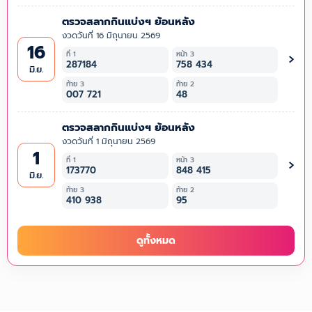
ตรวจสลากกินแบ่งฯ ย้อนหลัง
งวดวันที่ 16 มิถุนายน 2569
16
›
ที่ 1
หน้า 3
287184
758 434
มิ.ย.
ท้าย 3
ท้าย 2
007 721
48
ตรวจสลากกินแบ่งฯ ย้อนหลัง
งวดวันที่ 1 มิถุนายน 2569
1
›
ที่ 1
หน้า 3
173770
848 415
มิ.ย.
ท้าย 3
ท้าย 2
410 938
95
ดูทั้งหมด