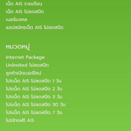
เน็ต AIS รายเดือน
เน็ต AIS ไม่ลดสปีด
เบอร์มงคล
แอปสมัครเน็ต AIS ไม่ลดสปีด
หมวดหมู่
Internet Package
Unlimited ไม่ลดสปีด
ลูกค้าเปิดเบอร์ใหม่
โปรเน็ต AIS ไม่ลดสปีด 1 วัน
โปรเน็ต AIS ไม่ลดสปีด 2 วัน
โปรเน็ต AIS ไม่ลดสปีด 3 วัน
โปรเน็ต AIS ไม่ลดสปีด 30 วัน
โปรเน็ต AIS ไม่ลดสปีด 7 วัน
โปรโทรฟรี AIS