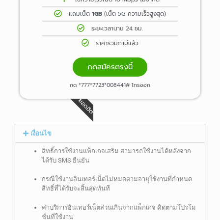
แถมเน็ต
1GB
(เน็ต 5G ความเร็วสูงสุด)
ระยะเวลานาน 24 ชม.
ราคารวมภาษีแล้ว
กดสมัครตรงนี้
กด *777*7723*008441# โทรออก
ยอดฮิต
เงื่อนไข
สิทธิ์การใช้งานแพ็กเกจเสริม สามารถใช้งานได้หลังจาก
ได้รับ SMS ยืนยัน
กรณีใช้งานอินเทอร์เน็ตไม่หมดตามอายุใช้งานที่กำหนด
สิทธิ์ที่ได้รับจะสิ้นสุดทันที
ค่าบริการอินเทอร์เน็ตส่วนเกินจากแพ็กเกจ คิดตามโปรโม
ชั่นที่ใช้งาน