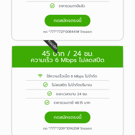
ราคารวมภาษีแล้ว
กดสมัครตรงนี้
กด *777*7721*008441# โทรออก
ยอดฮิต
45 บาท / 24 ชม.
ความเร็ว 6 Mbps ไม่ลดสปีด
ใช้ความเร็วเน็ต 6 Mbps ไม่จำกัด
ไม่ลดสปีด ไม่จำกัดปริมาณ
ระยะเวลานาน 24 ชม.
ราคารวมภาษี 48.15 บาท
กดสมัครตรงนี้
กด *777*7209*101420# โทรออก