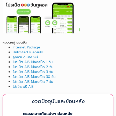
หมวดหมู่ ยอดฮิต
Internet Package
Unlimited ไม่ลดสปีด
ลูกค้าเปิดเบอร์ใหม่
โปรเน็ต AIS ไม่ลดสปีด 1 วัน
โปรเน็ต AIS ไม่ลดสปีด 2 วัน
โปรเน็ต AIS ไม่ลดสปีด 3 วัน
โปรเน็ต AIS ไม่ลดสปีด 30 วัน
โปรเน็ต AIS ไม่ลดสปีด 7 วัน
โปรโทรฟรี AIS
งวดปัจจุบันและย้อนหลัง
ตรวจสลากกินแบ่งฯ ย้อนหลัง