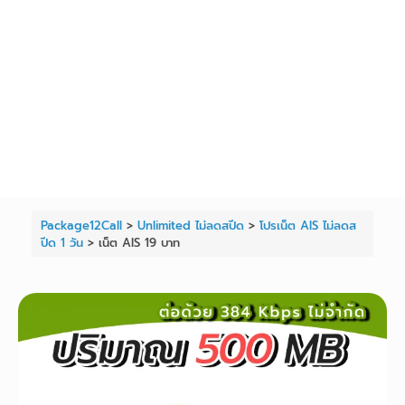
Package12Call
>
Unlimited ไม่ลดสปีด
>
โปรเน็ต AIS ไม่ลดส
ปีด 1 วัน
>
เน็ต AIS 19 บาท