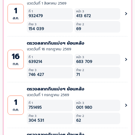
งวดวันที่ 1 สิงหาคม 2569
1
›
ที่ 1
หน้า 3
932479
413 672
ส.ค.
ท้าย 3
ท้าย 2
154 039
69
ตรวจสลากกินแบ่งฯ ย้อนหลัง
งวดวันที่ 16 กรกฎาคม 2569
16
›
ที่ 1
หน้า 3
639214
683 709
ก.ค.
ท้าย 3
ท้าย 2
746 427
71
ตรวจสลากกินแบ่งฯ ย้อนหลัง
งวดวันที่ 1 กรกฎาคม 2569
1
›
ที่ 1
หน้า 3
751495
001 980
ก.ค.
ท้าย 3
ท้าย 2
304 531
62
ตรวจสลากกินแบ่งฯ ย้อนหลัง