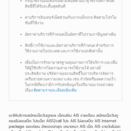
กรณีใช้งานอินเทอร์เน็ตไม่หมดตามอายุใช้งานที่กำหนด
สิทธิ์ที่ได้รับจะสิ้นสุดทันที
ค่าบริการอินเทอร์เน็ตส่วนเกินจากแพ็กเกจ คิดตามโปรโม
ชั่นที่ใช้งาน
อัตราค่าบริการที่กำหนดเป็นอัตราที่ไม่รวมภาษีมูลค่าเพิ่ม
สิทธิ์การใช้งานและอัตราค่าบริการที่กำหนด สำหรับการ
ใช้งานภายในประเทศ และการใช้งานปกติเท่านั้น
เพื่อเป็นการรักษามาตรฐานคุณภาพการให้บริการ และเพื่อ
ให้ผู้ใช้บริการโดยรวมสามารถใช้งานได้ อย่างมี
ประสิทธิภาพ บริษัทฯ ขอสงวนสิทธิ์ในการบริหารจัดการ
เครือข่ายตามความเหมาะสม เช่น จำกัดหรือลดความเร็ว
ในกรณีที่พบว่ามีการรับส่งข้อมูลในปริมาณมากอย่างต่อ
เนื่อง
ติดตามรายละเอียดเพิ่มเติม
เราให้บริการสมัครเน็ตวันทูคอล
เน็ตเสริม
AIS
รายเดือน สมัครเน็ตวันทู
คอลไม่ลดสปีด โปรเน็ต
AIS12call โปร
AIS
ไม่ลดสปีด
AIS Internet
package
ยอดนิยม อัพเดตล่าสุด เหมาเหมา AIS เน็ต AIS รายวันไม่ลด