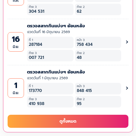
ก.ค.
ท้าย 3
ท้าย 2
304 531
62
ตรวจสลากกินแบ่งฯ ย้อนหลัง
งวดวันที่ 16 มิถุนายน 2569
16
›
ที่ 1
หน้า 3
287184
758 434
มิ.ย.
ท้าย 3
ท้าย 2
007 721
48
ตรวจสลากกินแบ่งฯ ย้อนหลัง
งวดวันที่ 1 มิถุนายน 2569
1
›
ที่ 1
หน้า 3
173770
848 415
มิ.ย.
ท้าย 3
ท้าย 2
410 938
95
ดูทั้งหมด