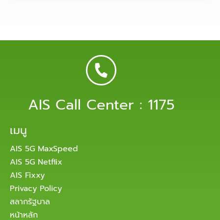
AIS Call Center : 1175
เมนู
AIS 5G MaxSpeed
AIS 5G Netflix
AIS Fixxy
Privacy Policy
สลากรัฐบาล
หน้าหลัก