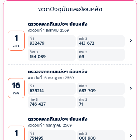
งวดปัจจุบันและย้อนหลัง
ตรวจสลากกินแบ่งฯ ย้อนหลัง
งวดวันที่ 1 สิงหาคม 2569
1
›
ที่ 1
หน้า 3
932479
413 672
ส.ค.
ท้าย 3
ท้าย 2
154 039
69
ตรวจสลากกินแบ่งฯ ย้อนหลัง
งวดวันที่ 16 กรกฎาคม 2569
16
›
ที่ 1
หน้า 3
639214
683 709
ก.ค.
ท้าย 3
ท้าย 2
746 427
71
ตรวจสลากกินแบ่งฯ ย้อนหลัง
งวดวันที่ 1 กรกฎาคม 2569
1
›
ที่ 1
หน้า 3
751495
001 980