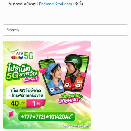
วันทูคอล สมัครที่นี่
Package12call.com
เท่านั้น