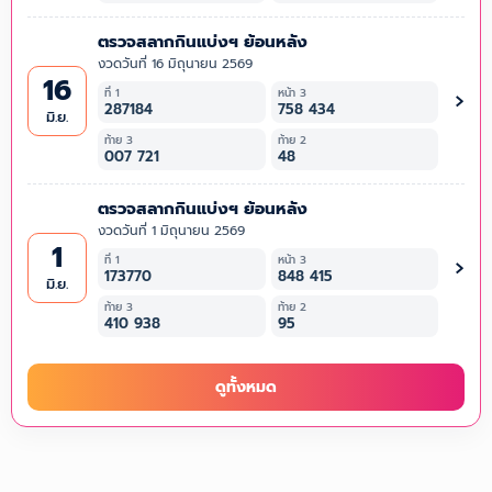
ตรวจสลากกินแบ่งฯ ย้อนหลัง
งวดวันที่ 16 มิถุนายน 2569
16
›
ที่ 1
หน้า 3
287184
758 434
มิ.ย.
ท้าย 3
ท้าย 2
007 721
48
ตรวจสลากกินแบ่งฯ ย้อนหลัง
งวดวันที่ 1 มิถุนายน 2569
1
›
ที่ 1
หน้า 3
173770
848 415
มิ.ย.
ท้าย 3
ท้าย 2
410 938
95
ดูทั้งหมด