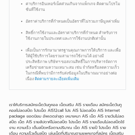
ค่าบริการอินเทอร์เน็ตส่วนเกินจากแพ็กเกจ คิดตามโปรโม
ชั่นที่ใช้งาน
อัตราค่าบริการที่กำหนดเป็นอัตราที่ไม่รวมภาษีมูลค่าเพิ่ม
สิทธิ์การใช้งานและอัตราค่าบริการที่กำหนด สำหรับการ
ใช้งานภายในประเทศ และการใช้งานปกติเท่านั้น
เพื่อเป็นการรักษามาตรฐานคุณภาพการให้บริการ และเพื่อ
ให้ผู้ใช้บริการโดยรวมสามารถใช้งานได้ อย่างมี
ประสิทธิภาพ บริษัทฯ ขอสงวนสิทธิ์ในการบริหารจัดการ
เครือข่ายตามความเหมาะสม เช่น จำกัดหรือลดความเร็ว
ในกรณีที่พบว่ามีการรับส่งข้อมูลในปริมาณมากอย่างต่อ
เนื่อง
ติดตามรายละเอียดเพิ่มเติม
เราให้บริการสมัครเน็ตวันทูคอล
เน็ตเสริม
AIS
รายเดือน สมัครเน็ตวันทู
คอลไม่ลดสปีด โปรเน็ต
AIS12call โปร
AIS
ไม่ลดสปีด
AIS Internet
package
ยอดนิยม อัพเดตล่าสุด เหมาเหมา AIS เน็ต AIS รายวันไม่ลด
สปีด เน็ต AIS รายสัปดาห์ไม่ลดสปีด โปรเน็ต
AIS
รายเดือนไม่ลดสปีดใช้
งาน ความเร็ว เต็มสปีดหรือตามปริมาณ เน็ต AIS รายปี โปรเน็ต
AIS
ราย
เดือน ความเร็วเต็มสปีด เล่นเน็ตที่ปริมาณตามแพคเกจที่สมัคร เน็ตเสริม