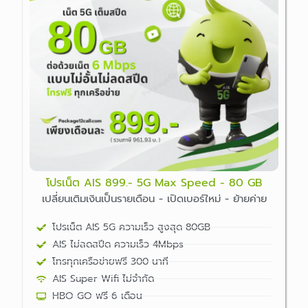
โปรเน็ต AIS 899.- 5G Max Speed - 80 GB
เปลี่ยนเติมเงินเป็นรายเดือน - เปิดเบอร์ใหม่ - ย้ายค่าย
โปรเน็ต AIS 5G ความเร็ว สูงสุด 80GB
AIS ไม่ลดสปีด ความเร็ว 4Mbps
โทรทุกเครือข่ายฟรี 300 นาที
AIS Super Wifi ไม่จำกัด
HBO GO ฟรี 6 เดือน