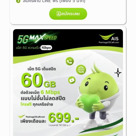
สมัครผ่าน LINE ฟรี (เพียง 5 นาที)
สมัครเลย