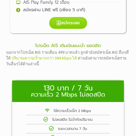
AIS Play Family 12 เดือน
สมัครผ่าน LINE ฟรี (เพียง 5 นาที)
สมัครเลย
โปรเน็ต AIS เติมเงินแนะนำ ยอดฮิต
นอกจากโปรเน็ต AIS รายเดือน 499 บาทแล้ว ลูกค้ายังสมัครเน็ต AIS อื่นๆที่
ให้
ปริมาณความเร็วมากกว่า 384 Kbps ได้
ท่านยังสามารถสมัครเน็ตราย
วันอื่นๆได้ด้านล่างนี้
130 บาท / 7 วัน
ความเร็ว 2 Mbps ไม่ลดสปีด
ใช้ความเร็วเน็ต 2 Mbps
ไม่ลดสปีด ไม่จำกัดปริมาณ
ระยะเวลานาน 7 วัน