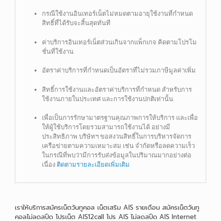
กรณีใช้งานอินเทอร์เน็ตไม่หมดตามอายุใช้งานที่กำหนด
สิทธิ์ที่ได้รับจะสิ้นสุดทันที
ค่าบริการอินเทอร์เน็ตส่วนเกินจากแพ็กเกจ คิดตามโปรโม
ชั่นที่ใช้งาน
อัตราค่าบริการที่กำหนดเป็นอัตราที่ไม่รวมภาษีมูลค่าเพิ่ม
สิทธิ์การใช้งานและอัตราค่าบริการที่กำหนด สำหรับการ
ใช้งานภายในประเทศ และการใช้งานปกติเท่านั้น
เพื่อเป็นการรักษามาตรฐานคุณภาพการให้บริการ และเพื่อ
ให้ผู้ใช้บริการโดยรวมสามารถใช้งานได้ อย่างมี
ประสิทธิภาพ บริษัทฯ ขอสงวนสิทธิ์ในการบริหารจัดการ
เครือข่ายตามความเหมาะสม เช่น จำกัดหรือลดความเร็ว
ในกรณีที่พบว่ามีการรับส่งข้อมูลในปริมาณมากอย่างต่อ
เนื่อง
ติดตามรายละเอียดเพิ่มเติม
เราให้บริการสมัครเน็ตวันทูคอล
เน็ตเสริม
AIS
รายเดือน สมัครเน็ตวันทู
คอลไม่ลดสปีด โปรเน็ต
AIS12call โปร
AIS
ไม่ลดสปีด
AIS Internet