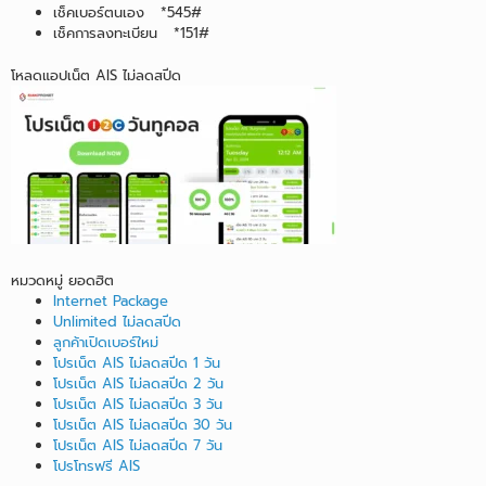
เช็คเบอร์ตนเอง *545#
เช็คการลงทะเบียน *151#
โหลดแอปเน็ต AIS ไม่ลดสปีด
หมวดหมู่ ยอดฮิต
Internet Package
Unlimited ไม่ลดสปีด
ลูกค้าเปิดเบอร์ใหม่
โปรเน็ต AIS ไม่ลดสปีด 1 วัน
โปรเน็ต AIS ไม่ลดสปีด 2 วัน
โปรเน็ต AIS ไม่ลดสปีด 3 วัน
โปรเน็ต AIS ไม่ลดสปีด 30 วัน
โปรเน็ต AIS ไม่ลดสปีด 7 วัน
โปรโทรฟรี AIS