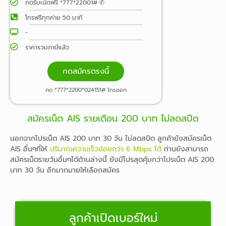
กดรับเน็ตฟรี *777*22001# ✆
โทรฟรีทุกค่าย 50 นาที
-
ราคารวมภาษีแล้ว
กดสมัครตรงนี้
กด *777*2200*024151# โทรออก
สมัครเน็ต AIS รายเดือน 200 บาท ไม่ลดสปีด
นอกจากโปรเน็ต AIS 200 บาท 30 วัน ไม่ลดสปีด ลูกค้ายังสมัครเน็ต
AIS อื่นๆที่ให้
ปริมาณความเร็วน้อยกว่า 6 Mbps ได้
ท่านยังสามารถ
สมัครเน็ตรายวันอื่นๆได้ด้านล่างนี้ ยังมีโปรสุดคุ้มกว่าโปรเน็ต AIS 200
บาท 30 วัน อีกมากมายให้เลือกสมัคร
ลูกค้าเปิดเบอร์ใหม่