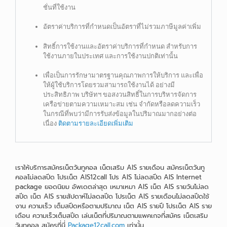
ชั่นที่ใช้งาน
อัตราค่าบริการที่กำหนดเป็นอัตราที่ไม่รวมภาษีมูลค่าเพิ่ม
สิทธิ์การใช้งานและอัตราค่าบริการที่กำหนด สำหรับการ
ใช้งานภายในประเทศ และการใช้งานปกติเท่านั้น
เพื่อเป็นการรักษามาตรฐานคุณภาพการให้บริการ และเพื่อ
ให้ผู้ใช้บริการโดยรวมสามารถใช้งานได้ อย่างมี
ประสิทธิภาพ บริษัทฯ ขอสงวนสิทธิ์ในการบริหารจัดการ
เครือข่ายตามความเหมาะสม เช่น จำกัดหรือลดความเร็ว
ในกรณีที่พบว่ามีการรับส่งข้อมูลในปริมาณมากอย่างต่อ
เนื่อง
ติดตามรายละเอียดเพิ่มเติม
เราให้บริการสมัครเน็ตวันทูคอล
เน็ตเสริม
AIS
รายเดือน สมัครเน็ตวันทู
คอลไม่ลดสปีด โปรเน็ต
AIS12call โปร
AIS
ไม่ลดสปีด
AIS Internet
package
ยอดนิยม อัพเดตล่าสุด เหมาเหมา AIS เน็ต AIS รายวันไม่ลด
สปีด เน็ต AIS รายสัปดาห์ไม่ลดสปีด โปรเน็ต
AIS
รายเดือนไม่ลดสปีดใช้
งาน ความเร็ว เต็มสปีดหรือตามปริมาณ เน็ต AIS รายปี โปรเน็ต
AIS
ราย
เดือน ความเร็วเต็มสปีด เล่นเน็ตที่ปริมาณตามแพคเกจที่สมัคร เน็ตเสริม
วันทูคอล สมัครที่นี่
Package12call.com
เท่านั้น