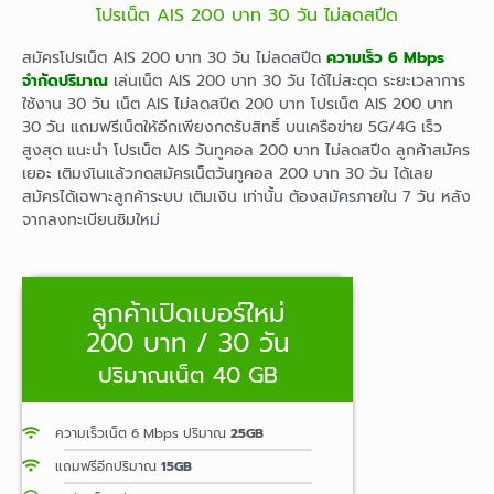
โปรเน็ต AIS 200 บาท 30 วัน ไม่ลดสปีด
สมัครโปรเน็ต AIS 200 บาท 30 วัน ไม่ลดสปีด
ความเร็ว 6 Mbps
จำกัดปริมาณ
เล่นเน็ต AIS 200 บาท 30 วัน ได้ไม่สะดุด ระยะเวลาการ
ใช้งาน 30 วัน เน็ต AIS ไม่ลดสปีด 200 บาท โปรเน็ต AIS 200 บาท
30 วัน แถมฟรีเน็ตให้อีกเพียงกดรับสิทธิ์ บนเครือข่าย 5G/4G เร็ว
สูงสุด แนะนำ โปรเน็ต AIS วันทูคอล 200 บาท ไม่ลดสปีด ลูกค้าสมัคร
เยอะ เติมงเินแล้วกดสมัครเน็ตวันทูคอล 200 บาท 30 วัน ได้เลย
สมัครได้เฉพาะลูกค้าระบบ เติมเงิน เท่านั้น ต้องสมัครภายใน 7 วัน หลัง
จากลงทะเบียนซิมใหม่
ลูกค้าเปิดเบอร์ใหม่
200 บาท / 30 วัน
ปริมาณเน็ต 40 GB
ความเร็วเน็ต 6 Mbps ปริมาณ
25GB
แถมฟรีอีกปริมาณ
15GB