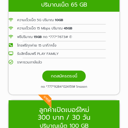
ปริมาณเน็ต 65 GB
ความเร็วเน็ต 5G ปริมาณ
10GB
ความเร็วเน็ต 15 Mbps ปริมาณ
45GB
ฟรีปริมาณ
15GB
กด *777*7673# ✆
โทรฟรีทุกค่าย 15 นาที/ครั้ง
รับสิทธิ์ชมฟรี PLAY FAMILY
ราคารวมภาษีแล้ว
กดสมัครตรงนี้
กด *777*9284*024151# โทรออก
ขายดี
ลูกค้าเปิดเบอร์ใหม่
300 บาท / 30 วัน
ปริมาณเน็ต 100 GB