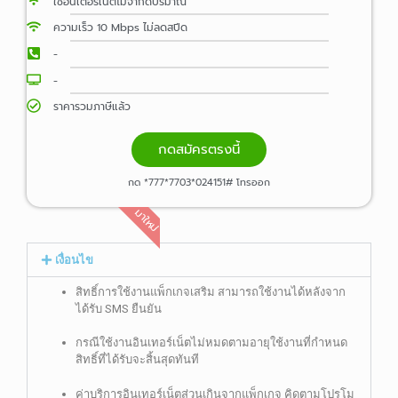
ใช้อินเตอร์เน็ตไม่จำกัดปริมาณ
ความเร็ว 10 Mbps ไม่ลดสปีด
-
-
ราคารวมภาษีแล้ว
กดสมัครตรงนี้
กด *777*7703*024151# โทรออก
มาใหม่
เงื่อนไข
สิทธิ์การใช้งานแพ็กเกจเสริม สามารถใช้งานได้หลังจาก
ได้รับ SMS ยืนยัน
กรณีใช้งานอินเทอร์เน็ตไม่หมดตามอายุใช้งานที่กำหนด
สิทธิ์ที่ได้รับจะสิ้นสุดทันที
ค่าบริการอินเทอร์เน็ตส่วนเกินจากแพ็กเกจ คิดตามโปรโม