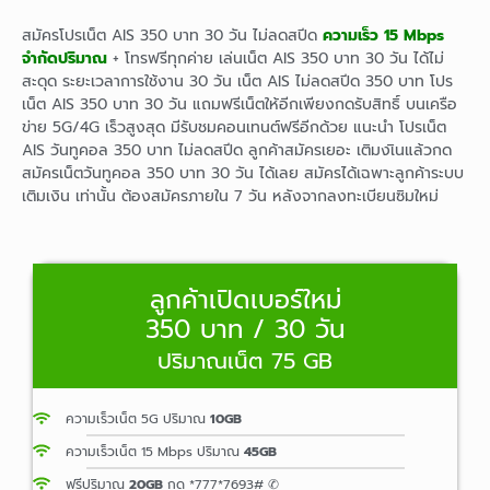
สมัครโปรเน็ต AIS 350 บาท 30 วัน ไม่ลดสปีด
ความเร็ว 15 Mbps
จำกัดปริมาณ
+ โทรฟรีทุกค่าย เล่นเน็ต AIS 350 บาท 30 วัน ได้ไม่
สะดุด ระยะเวลาการใช้งาน 30 วัน เน็ต AIS ไม่ลดสปีด 350 บาท โปร
เน็ต AIS 350 บาท 30 วัน แถมฟรีเน็ตให้อีกเพียงกดรับสิทธิ์ บนเครือ
ข่าย 5G/4G เร็วสูงสุด มีรับชมคอนเทนต์ฟรีอีกด้วย แนะนำ โปรเน็ต
AIS วันทูคอล 350 บาท ไม่ลดสปีด ลูกค้าสมัครเยอะ เติมงเินแล้วกด
สมัครเน็ตวันทูคอล 350 บาท 30 วัน ได้เลย สมัครได้เฉพาะลูกค้าระบบ
เติมเงิน เท่านั้น ต้องสมัครภายใน 7 วัน หลังจากลงทะเบียนซิมใหม่
ลูกค้าเปิดเบอร์ใหม่
350 บาท / 30 วัน
ปริมาณเน็ต 75 GB
ความเร็วเน็ต 5G ปริมาณ
10GB
ความเร็วเน็ต 15 Mbps ปริมาณ
45GB
ฟรีปริมาณ
20GB
กด *777*7693# ✆