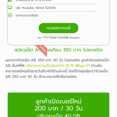
เล่น Youtube, tiktok ไม่จำกัด
ราคารวมภาษีแล้ว
กดสมัครตรงนี้
กด *777*9324*024151# โทรออก
มาใหม่
สมัครเน็ต AIS รายเดือน 350 บาท ไม่ลดสปีด
นอกจากโปรเน็ต AIS 350 บาท 30 วัน ไม่ลดสปีด ลูกค้ายังสมัครเน็ต
AIS อื่นๆที่ให้
ปริมาณความเร็วน้อยกว่า 10-15 Mbps ได้
ท่านยัง
สามารถสมัครเน็ตรายวันอื่นๆได้ด้านล่างนี้ ยังมีโปรสุดคุ้มกว่าโปรเน็ต
AIS 350 บาท 30 วัน อีกมากมายให้เลือกสมัคร
ลูกค้าเปิดเบอร์ใหม่
200 บาท / 30 วัน
ปริมาณเน็ต 40 GB