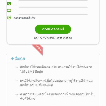
-
-
ราคารวมภาษีแล้ว
กดสมัครตรงนี้
กด *777*7703*024151# โทรออก
มาใหม่
เงื่อนไข
สิทธิ์การใช้งานแพ็กเกจเสริม สามารถใช้งานได้หลังจาก
ได้รับ SMS ยืนยัน
กรณีใช้งานอินเทอร์เน็ตไม่หมดตามอายุใช้งานที่กำหนด
สิทธิ์ที่ได้รับจะสิ้นสุดทันที
ค่าบริการอินเทอร์เน็ตส่วนเกินจากแพ็กเกจ คิดตามโปรโม
ชั่นที่ใช้งาน