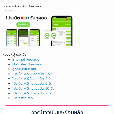
โหลดแอปเน็ต AIS ไม่ลดสปีด
หมวดหมู่ ยอดฮิต
Internet Package
Unlimited ไม่ลดสปีด
ลูกค้าเปิดเบอร์ใหม่
โปรเน็ต AIS ไม่ลดสปีด 1 วัน
โปรเน็ต AIS ไม่ลดสปีด 2 วัน
โปรเน็ต AIS ไม่ลดสปีด 3 วัน
โปรเน็ต AIS ไม่ลดสปีด 30 วัน
โปรเน็ต AIS ไม่ลดสปีด 7 วัน
โปรโทรฟรี AIS
งวดปัจจุบันและย้อนหลัง