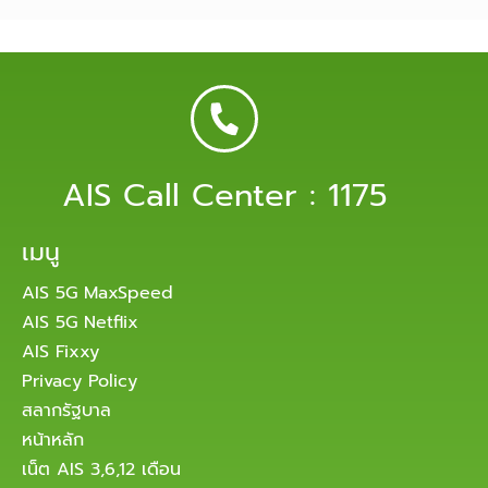
AIS Call Center : 1175
เมนู
AIS 5G MaxSpeed
AIS 5G Netflix
AIS Fixxy
Privacy Policy
สลากรัฐบาล
หน้าหลัก
เน็ต AIS 3,6,12 เดือน