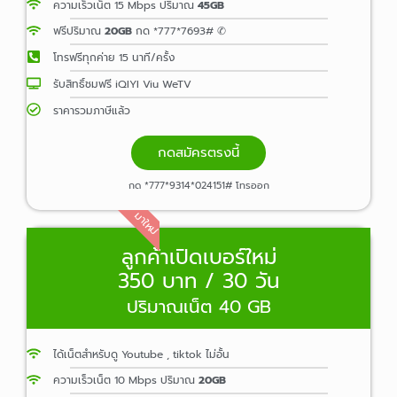
ความเร็วเน็ต 15 Mbps ปริมาณ
45GB
ฟรีปริมาณ
20GB
กด *777*7693# ✆
โทรฟรีทุกค่าย 15 นาที/ครั้ง
รับสิทธิ์ชมฟรี iQIYI Viu WeTV
ราคารวมภาษีแล้ว
กดสมัครตรงนี้
กด *777*9314*024151# โทรออก
มาใหม่
ลูกค้าเปิดเบอร์ใหม่
350 บาท / 30 วัน
ปริมาณเน็ต 40 GB
ได้เน็ตสำหรับดู Youtube , tiktok ไม่อั้น
ความเร็วเน็ต 10 Mbps ปริมาณ
20GB