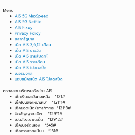
Menu
AIS 5G MaxSpeed
AIS 5G Netflix
AIS Fixxy
Privacy Policy
สลากรัฐบาล
เน็ต AIS 3,6,12 เดือน
เน็ต AIS รายวัน
เน็ต AIS รายสัปดาห์
เน็ต AIS รายเดือน
เน็ต AIS ไม่ลดสปีด
เบอร์มงคล
แอปสมัครเน็ต AIS ไม่ลดสปีด
ตรวจสอบบริการเครือข่าย AIS
เช็คเงินและวันคงเหลือ *121#
เช็คโบนัส&เหมาเหมา *121*1#
เช็คยอดเน็ต/sms/mms *121*3#
ปิดสัญญาณเน็ต *129*1#
เปิดสัญญาณเน็ต *129*2#
เช็คเบอร์ตนเอง *545#
เช็คการลงทะเบียน *151#