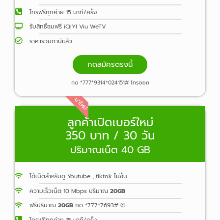
โทรฟรีทุกค่าย 15 นาที/ครั้ง
รับสิทธิ์ชมฟรี iQIYI Viu WeTV
ราคารวมภาษีแล้ว
กดสมัครตรงนี้
กด *777*9314*024151# โทรออก
มาใหม่
ลูกค้าเปิดเบอร์ใหม่
350 บาท / 30 วัน
ปริมาณเน็ต 40 GB
ได้เน็ตสำหรับดู Youtube , tiktok ไม่อั้น
ความเร็วเน็ต 10 Mbps ปริมาณ
20GB
ฟรีปริมาณ
20GB
กด *777*7693# ✆
โทรฟรีทุกค่าย 15 นาที/ครั้ง