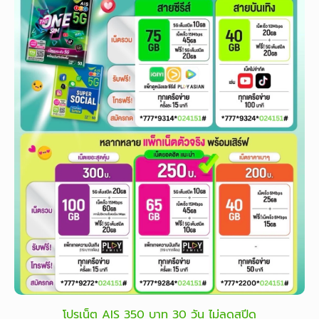
โปรเน็ต AIS 350 บาท 30 วัน ไม่ลดสปีด