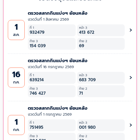
ตรวจสลากกินแบ่งฯ ย้อนหลัง
งวดวันที่ 1 สิงหาคม 2569
1
›
ที่ 1
หน้า 3
932479
413 672
ส.ค.
ท้าย 3
ท้าย 2
154 039
69
ตรวจสลากกินแบ่งฯ ย้อนหลัง
งวดวันที่ 16 กรกฎาคม 2569
16
›
ที่ 1
หน้า 3
639214
683 709
ก.ค.
ท้าย 3
ท้าย 2
746 427
71
ตรวจสลากกินแบ่งฯ ย้อนหลัง
งวดวันที่ 1 กรกฎาคม 2569
1
›
ที่ 1
หน้า 3
751495
001 980
ก.ค.
ท้าย 3
ท้าย 2