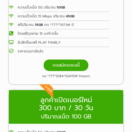
ความเร็วเน็ต 5G ปริมาณ
10GB
ความเร็วเน็ต 15 Mbps ปริมาณ
45GB
ฟรีปริมาณ
15GB
กด *777*7673# ✆
โทรฟรีทุกค่าย 15 นาที/ครั้ง
รับสิทธิ์ชมฟรี PLAY FAMILY
ราคารวมภาษีแล้ว
กดสมัครตรงนี้
กด *777*9284*024151# โทรออก
ขายดี
ลูกค้าเปิดเบอร์ใหม่
300 บาท / 30 วัน
ปริมาณเน็ต 100 GB