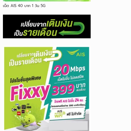
เน็ต AIS 40 บาท 1 วัน 5G