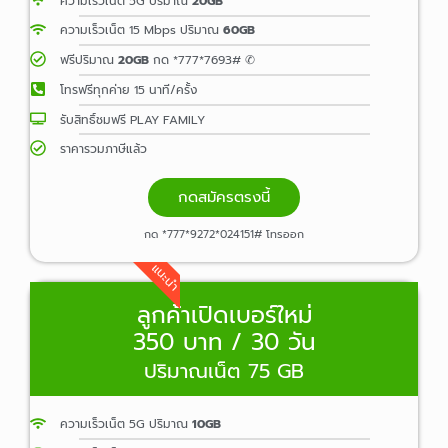
ความเร็วเน็ต 5G ปริมาณ
20GB
ความเร็วเน็ต 15 Mbps ปริมาณ
60GB
ฟรีปริมาณ
20GB
กด *777*7693# ✆
โทรฟรีทุกค่าย 15 นาที/ครั้ง
รับสิทธิ์ชมฟรี PLAY FAMILY
ราคารวมภาษีแล้ว
กดสมัครตรงนี้
กด *777*9272*024151# โทรออก
แนะนำ
ลูกค้าเปิดเบอร์ใหม่
350 บาท / 30 วัน
ปริมาณเน็ต 75 GB
ความเร็วเน็ต 5G ปริมาณ
10GB