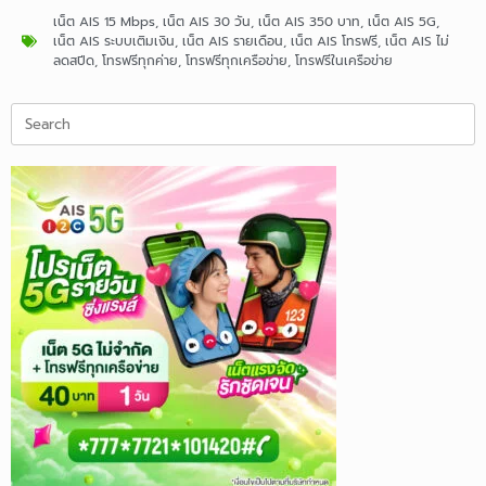
เน็ต AIS 15 Mbps
,
เน็ต AIS 30 วัน
,
เน็ต AIS 350 บาท
,
เน็ต AIS 5G
,
เน็ต AIS ระบบเติมเงิน
,
เน็ต AIS รายเดือน
,
เน็ต AIS โทรฟรี
,
เน็ต AIS ไม่
ลดสปีด
,
โทรฟรีทุกค่าย
,
โทรฟรีทุกเครือข่าย
,
โทรฟรีในเครือข่าย