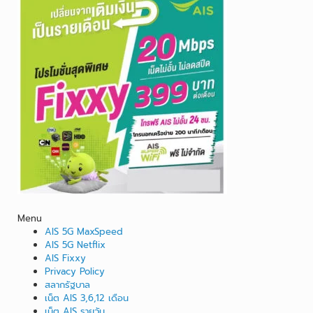
Menu
AIS 5G MaxSpeed
AIS 5G Netflix
AIS Fixxy
Privacy Policy
สลากรัฐบาล
เน็ต AIS 3,6,12 เดือน
เน็ต AIS รายวัน