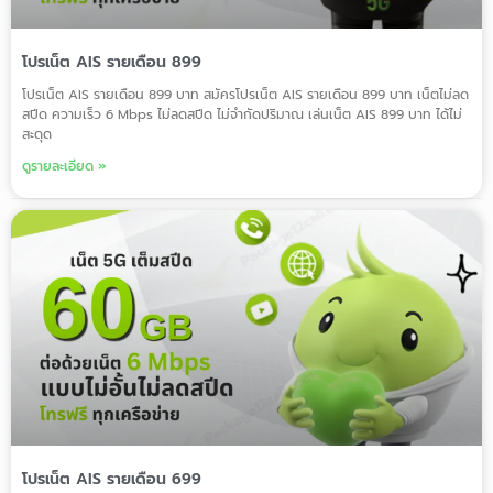
โปรเน็ต AIS รายเดือน 899
โปรเน็ต AIS รายเดือน 899 บาท สมัครโปรเน็ต AIS รายเดือน 899 บาท เน็ตไม่ลด
สปีด ความเร็ว 6 Mbps ไม่ลดสปีด ไม่จำกัดปริมาณ เล่นเน็ต AIS 899 บาท ได้ไม่
สะดุด
ดูรายละเอียด »
โปรเน็ต AIS รายเดือน 699