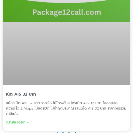
เน็ต AIS 32 บาท
สมัครเน็ต AIS 32 บาท ราคาใหม่มีโทรฟรี สมัครเน็ต AIS 32 บาท ไม่ลดสปีด
ความเร็ว 2 Mbps ไม่ลดสปีด ไม่จำกัดปริมาณ เล่นเน็ต AIS 32 บาท ราคาใหม่รวม
ภาษีแล้ว
ดูรายละเอียด »