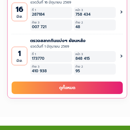
งวดวันที่ 16 มิถุนายน 2569
16
›
ที่ 1
หน้า 3
287184
758 434
มิ.ย.
ท้าย 3
ท้าย 2
007 721
48
ตรวจสลากกินแบ่งฯ ย้อนหลัง
งวดวันที่ 1 มิถุนายน 2569
1
›
ที่ 1
หน้า 3
173770
848 415
มิ.ย.
ท้าย 3
ท้าย 2
410 938
95
ดูทั้งหมด