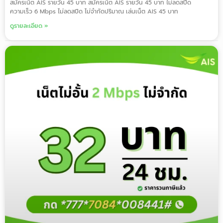
สมัครเน็ต AIS รายวัน 45 บาท สมัครเน็ต AIS รายวัน 45 บาท ไม่ลดสปีด
ความเร็ว 6 Mbps ไม่ลดสปีด ไม่จำกัดปริมาณ เล่นเน็ต AIS 45 บาท
ดูรายละเอียด »