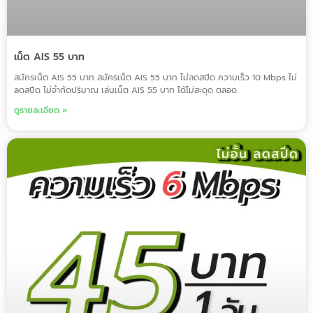
เน็ต AIS 55 บาท
สมัครเน็ต AIS 55 บาท สมัครเน็ต AIS 55 บาท ไม่ลดสปีด ความเร็ว 10 Mbps ไม่
ลดสปีด ไม่จำกัดปริมาณ เล่นเน็ต AIS 55 บาท ได้ไม่สะดุด ตลอด
ดูรายละเอียด »