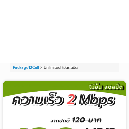
Package12Call
>
Unlimited ไม่ลดสปีด