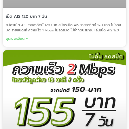
เน็ต AIS 120 บาท 7 วัน
สมัครเน็ต AIS รายอาทิตย์ 120 บาท สมัครเน็ต AIS รายอาทิตย์ 120 บาท ไม่ลดส
ปีด รายสัปดาห์ ความเร็ว 1 Mbps ไม่ลดสปีด ไม่จำกัดปริมาณ เล่นเน็ต AIS 120
ดูรายละเอียด »