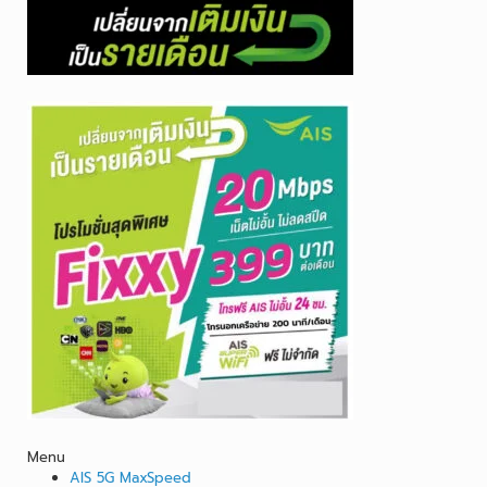
Menu
AIS 5G MaxSpeed