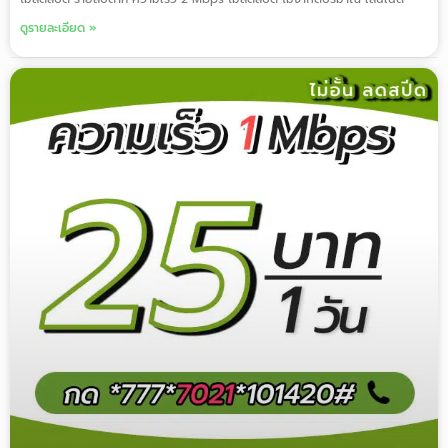
ดูรายละเอียด »