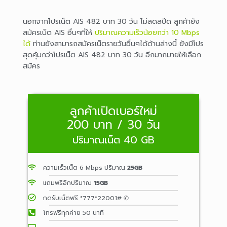
นอกจากโปรเน็ต AIS 482 บาท 30 วัน ไม่ลดสปีด ลูกค้ายัง
สมัครเน็ต AIS อื่นๆที่ให้
ปริมาณความเร็วน้อยกว่า 10 Mbps
ได้
ท่านยังสามารถสมัครเน็ตรายวันอื่นๆได้ด้านล่างนี้ ยังมีโปร
สุดคุ้มกว่าโปรเน็ต AIS 482 บาท 30 วัน อีกมากมายให้เลือก
สมัคร
ลูกค้าเปิดเบอร์ใหม่
200 บาท / 30 วัน
ปริมาณเน็ต 40 GB
ความเร็วเน็ต 6 Mbps ปริมาณ
25GB
แถมฟรีอีกปริมาณ
15GB
กดรับเน็ตฟรี *777*22001# ✆
โทรฟรีทุกค่าย 50 นาที