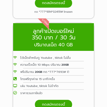
กดสมัครตรงนี้
กด *777*9314*024151# โทรออก
มาใหม่
ลูกค้าเปิดเบอร์ใหม่
350 บาท / 30 วัน
ปริมาณเน็ต 40 GB
ได้เน็ตสำหรับดู Youtube , tiktok ไม่อั้น
ความเร็วเน็ต 10 Mbps ปริมาณ
20GB
ฟรีปริมาณ
20GB
กด *777*7693# ✆
โทรฟรีทุกค่าย 15 นาที/ครั้ง
เล่น Youtube, tiktok ไม่จำกัด
ราคารวมภาษีแล้ว
กดสมัครตรงนี้