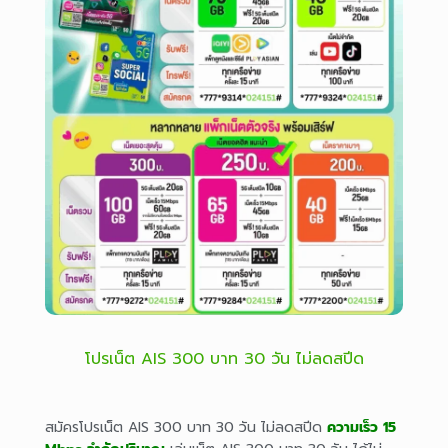
โปรเน็ต AIS 300 บาท 30 วัน ไม่ลดสปีด
สมัครโปรเน็ต AIS 300 บาท 30 วัน ไม่ลดสปีด
ความเร็ว 15