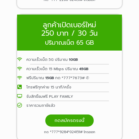
ลูกค้าเปิดเบอร์ใหม่
250 บาท / 30 วัน
ปริมาณเน็ต 65 GB
ความเร็วเน็ต 5G ปริมาณ
10GB
ความเร็วเน็ต 15 Mbps ปริมาณ
45GB
ฟรีปริมาณ
15GB
กด *777*7673# ✆
โทรฟรีทุกค่าย 15 นาที/ครั้ง
รับสิทธิ์ชมฟรี PLAY FAMILY
ราคารวมภาษีแล้ว
กดสมัครตรงนี้
กด *777*9284*024151# โทรออก