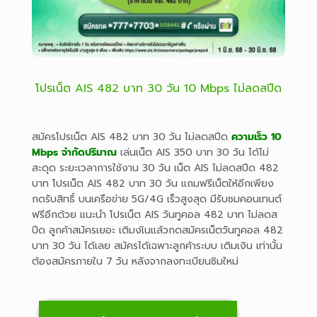
โปรเน็ต AIS 482 บาท 30 วัน 10 Mbps ไม่ลดสปีด
สมัครโปรเน็ต AIS 482 บาท 30 วัน ไม่ลดสปีด
ความเร็ว 10
Mbps จำกัดปริมาณ
เล่นเน็ต AIS 350 บาท 30 วัน ได้ไม่
สะดุด ระยะเวลาการใช้งาน 30 วัน เน็ต AIS ไม่ลดสปีด 482
บาท โปรเน็ต AIS 482 บาท 30 วัน แถมฟรีเน็ตให้อีกเพียง
กดรับสิทธิ์ บนเครือข่าย 5G/4G เร็วสูงสุด มีรับชมคอนเทนต์
ฟรีอีกด้วย แนะนำ โปรเน็ต AIS วันทูคอล 482 บาท ไม่ลดส
ปีด ลูกค้าสมัครเยอะ เติมงเินแล้วกดสมัครเน็ตวันทูคอล 482
บาท 30 วัน ได้เลย สมัครได้เฉพาะลูกค้าระบบ เติมเงิน เท่านั้น
ต้องสมัครภายใน 7 วัน หลังจากลงทะเบียนซิมใหม่