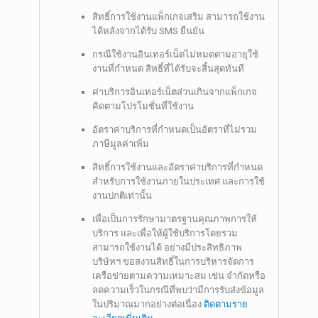
สิทธิ์การใช้งานแพ็กเกจเสริม สามารถใช้งาน
ได้หลังจากได้รับ SMS ยืนยัน
กรณีใช้งานอินเทอร์เน็ตไม่หมดตามอายุใช้
งานที่กำหนด สิทธิ์ที่ได้รับจะสิ้นสุดทันที
ค่าบริการอินเทอร์เน็ตส่วนเกินจากแพ็กเกจ
คิดตามโปรโมชั่นที่ใช้งาน
อัตราค่าบริการที่กำหนดเป็นอัตราที่ไม่รวม
ภาษีมูลค่าเพิ่ม
สิทธิ์การใช้งานและอัตราค่าบริการที่กำหนด
สำหรับการใช้งานภายในประเทศ และการใช้
งานปกติเท่านั้น
เพื่อเป็นการรักษามาตรฐานคุณภาพการให้
บริการ และเพื่อให้ผู้ใช้บริการโดยรวม
สามารถใช้งานได้ อย่างมีประสิทธิภาพ
บริษัทฯ ขอสงวนสิทธิ์ในการบริหารจัดการ
เครือข่ายตามความเหมาะสม เช่น จำกัดหรือ
ลดความเร็วในกรณีที่พบว่ามีการรับส่งข้อมูล
ในปริมาณมากอย่างต่อเนื่อง
ติดตามราย