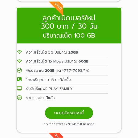
ขายดี
ลูกค้าเปิดเบอร์ใหม่
300 บาท / 30 วัน
ปริมาณเน็ต 100 GB
ความเร็วเน็ต 5G ปริมาณ
20GB
ความเร็วเน็ต 15 Mbps ปริมาณ
60GB
ฟรีปริมาณ
20GB
กด *777*7693# ✆
โทรฟรีทุกค่าย 15 นาที/ครั้ง
รับสิทธิ์ชมฟรี PLAY FAMILY
ราคารวมภาษีแล้ว
กดสมัครตรงนี้
กด *777*9272*024151# โทรออก
แนะนำ