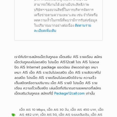
สามารถใช้งานได้ อย่างมีประสิทธิภาพ
บริษัทฯ ขอสงวนสิทธิ์ในการบริหารจัดการ
เครือข่ายตามความเหมาะสม เช่น จำกัดหรือ
ลดความเร็วในกรณีที่พบว่ามีการรับส่งข้อมูล
ในปริมาณมากอย่างต่อเนื่อง
ติดตามราย
ละเอียดเพิ่มเติม
เราให้บริการสมัครเน็ตวันทูคอล
เน็ตเสริม
AIS
รายเดือน สมัคร
เน็ตวันทูคอลไม่ลดสปีด โปรเน็ต
AIS12call โปร
AIS
ไม่ลดส
ปีด
AIS Internet package
ยอดนิยม อัพเดตล่าสุด เหมา
เหมา AIS เน็ต AIS รายวันไม่ลดสปีด เน็ต AIS รายสัปดาห์ไม่
ลดสปีด โปรเน็ต
AIS
รายเดือนไม่ลดสปีดใช้งาน ความเร็ว
เต็มสปีดหรือตามปริมาณ เน็ต AIS รายปี โปรเน็ต
AIS
ราย
เดือน ความเร็วเต็มสปีด เล่นเน็ตที่ปริมาณตามแพคเกจที่สมัคร
เน็ตเสริมวันทูคอล สมัครที่นี่
Package12call.com
เท่านั้น
เน็ต AIS 10 Mbps
,
เน็ต AIS 30 วัน
,
เน็ต AIS 450 บาท
,
เน็ต
AIS 482 บาท
,
เน็ต AIS 5G
,
เน็ต AIS ระบบเติมเงิน
,
เน็ต AIS