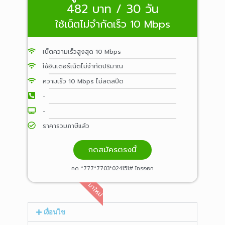
482 บาท / 30 วัน
ใช้เน็ตไม่จำกัดเร็ว 10 Mbps
เน็ตความเร็วสูงสุด 10 Mbps
ใช้อินเตอร์เน็ตไม่จำกัดปริมาณ
ความเร็ว 10 Mbps ไม่ลดสปีด
-
-
ราคารวมภาษีแล้ว
กดสมัครตรงนี้
กด *777*7703*024151# โทรออก
มาใหม่
เงื่อนไข