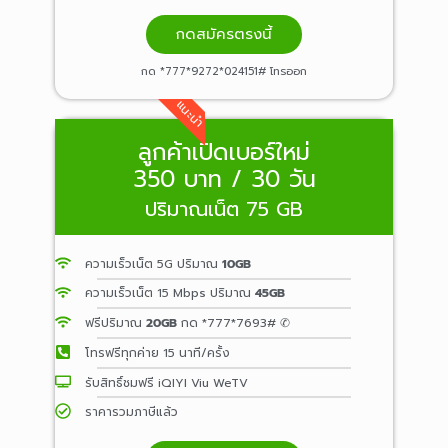
กดสมัครตรงนี้
กด *777*9272*024151# โทรออก
แนะนำ
ลูกค้าเปิดเบอร์ใหม่
350 บาท / 30 วัน
ปริมาณเน็ต 75 GB
ความเร็วเน็ต 5G ปริมาณ
10GB
ความเร็วเน็ต 15 Mbps ปริมาณ
45GB
ฟรีปริมาณ
20GB
กด *777*7693# ✆
โทรฟรีทุกค่าย 15 นาที/ครั้ง
รับสิทธิ์ชมฟรี iQIYI Viu WeTV
ราคารวมภาษีแล้ว